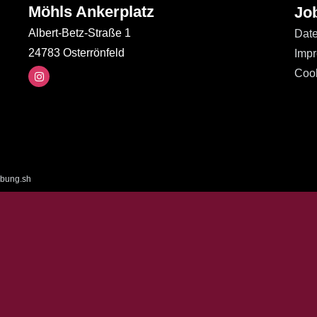
Möhls Ankerplatz
Jo
Albert-Betz-Straße 1
Date
24783 Osterrönfeld
Imp
Cook
bung.sh